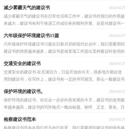
书呢？下面是小编为大家收集的环境保护建议书，欢迎阅...
减少雾霾天气的建议书
2024-04-27
减少雾霾天气的建议书在日常生活和工作中，建议书对我们的作用越
来越大，建议书有利于推进工作或任务的顺利开展。还是对建议书一
筹莫展吗？以下是小编整理的减少雾霾天气的建议书...
六年级保护环境建议书15篇
2024-04-27
六年级保护环境建议书15篇在日新月异的现代社会中，我们需要用到
建议书的情形越来越多，建议书是就某项工作提出某种建议时使用的
一种常用书信，要求具体明确，有针对性。建议书的注...
交通安全的建议书
2024-04-27
交通安全的建议书 在充满活力，日益开放的今天，很多地方都会使
用到建议书，在写作上，建议书有一定的书写规范。那么一般建议书
是怎么写的呢？下面是小编收集整理的交通安全的建议书...
保护环境的建议书。
2024-04-27
保护环境的建议书。在社会一步步向前发展的今天，建议书的使用频
率越来越高，建议书的写作格式一般由标题、称呼、正文、署名、日
期等几部分组成。相信许多人会觉得建议书很难写...
检察建议书范本
2024-04-27
检察建议书范本在我们平凡的日常里，我们需要用到建议书的情形越