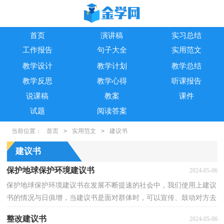
首页
演讲稿
实习总结
工作报告
句子大全
实用范文
教学设计
教学计划
教学总结
教学反思
教学心得
听课报告
说课稿
教案
课件
试题
阅读答案
当前位置：
首页
>
实用范文
>
建议书
建议书
保护地球保护环境建议书
2024-05-06
保护地球保护环境建议书在发展不断提速的社会中，我们使用上建议
书的情况与日俱增，当建议书是面对群体时，可以宣传、鼓动对方去
开展某项工作或进行某种活动，具有一定的号召性。还...
整改建议书
2024-05-06