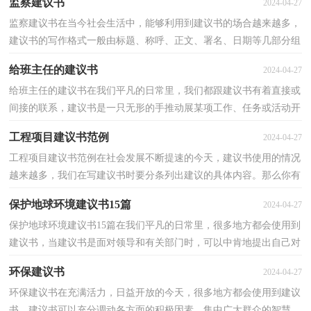
监察建议书
2024-04-27
监察建议书在当今社会生活中，能够利用到建议书的场合越来越多，
建议书的写作格式一般由标题、称呼、正文、署名、日期等几部分组
成。怎么写建议书才能避免踩雷呢？下面是小编收集...
给班主任的建议书
2024-04-27
给班主任的建议书在我们平凡的日常里，我们都跟建议书有着直接或
间接的联系，建议书是一只无形的手推动展某项工作、任务或活动开
展。你知道建议书怎样才能写的好吗？下面是小编精...
工程项目建议书范例
2024-04-27
工程项目建议书范例在社会发展不断提速的今天，建议书使用的情况
越来越多，我们在写建议书时要分条列出建议的具体内容。那么你有
了解过建议书吗？下面是小编帮大家整理的工程项目...
保护地球环境建议书15篇
2024-04-27
保护地球环境建议书15篇在我们平凡的日常里，很多地方都会使用到
建议书，当建议书是面对领导和有关部门时，可以中肯地提出自己对
对方工作的意见和自己的建议。如何写一份恰当的建...
环保建议书
2024-04-27
环保建议书在充满活力，日益开放的今天，很多地方都会使用到建议
书，建议书可以充分调动各方面的积极因素，集中广大群众的智慧。