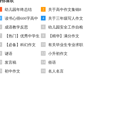
600字3篇
猜你喜欢
锦九篇
1
2
幼儿园年终总结
关于高中作文集锦8
3
4
读书心得600字高中
篇
关于三年级写人作文
5
6
西游记
成语教学反思
300字锦集九篇
幼儿园安全工作自检
7
8
【热门】优秀中学生
自查报告合集5篇
【精华】满分作文
9
10
作文汇总5篇
【必备】科幻作文
400字汇编四篇
有关毕业生专业求职
1
12
300字合集8篇
谜语
信合集5篇
小升初作文
3
14
发言稿
俗语
5
16
初中作文
名人名言