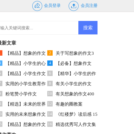
会员登录
会员注册
最新文章
1
2
【精品】想象的作文
关于写想象的作文3
3
4
00字10篇
【精品】小学生的心
篇
【必备】想象作文
5
6
情作文4篇
【精品】小学生作文
300字3篇
【精华】小学生的作
7
8
600字合集9篇
实用的小学生教育作
文400字汇编六篇
有关小学生的作文
9
10
文3篇
粉笔赞小学作文
400字合集七篇
有关想象的作文400
1
12
【精选】未来的世界
字4篇
有趣的圈教案
3
14
想象作文十篇
实用的未来想象作文
《红楼梦》读后感 15
5
16
8篇
【精品】想象的作文
篇
精选优秀写人作文集