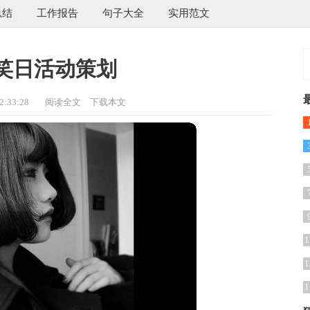
总结
工作报告
句子大全
实用范文
笑日活动策划
:33:28
阅读全文
下载本文
4
1
1
1