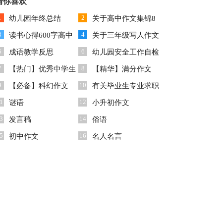
600字3篇
猜你喜欢
锦九篇
1
2
幼儿园年终总结
关于高中作文集锦8
3
4
读书心得600字高中
篇
关于三年级写人作文
5
6
西游记
成语教学反思
300字锦集九篇
幼儿园安全工作自检
7
8
【热门】优秀中学生
自查报告合集5篇
【精华】满分作文
9
10
作文汇总5篇
【必备】科幻作文
400字汇编四篇
有关毕业生专业求职
1
12
300字合集8篇
谜语
信合集5篇
小升初作文
3
14
发言稿
俗语
5
16
初中作文
名人名言