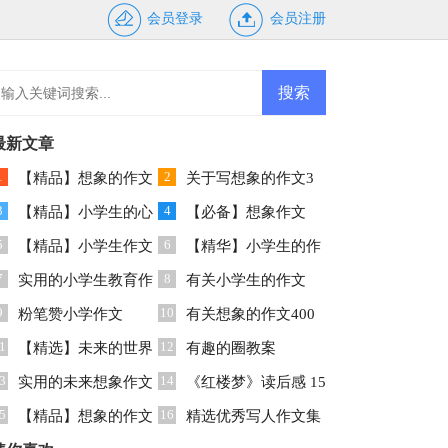
会员登录
会员注册
最新文章
1
2
【精品】想象的作文
关于写想象的作文3
3
4
00字10篇
【精品】小学生的心
篇
【必备】想象作文
5
6
情作文4篇
【精品】小学生作文
300字3篇
【精华】小学生的作
7
8
600字合集9篇
实用的小学生教育作
文400字汇编六篇
有关小学生的作文
9
10
文3篇
粉笔赞小学作文
400字合集七篇
有关想象的作文400
1
12
【精选】未来的世界
字4篇
有趣的圈教案
3
14
想象作文十篇
实用的未来想象作文
《红楼梦》读后感 15
5
16
8篇
【精品】想象的作文
篇
精选优秀写人作文集